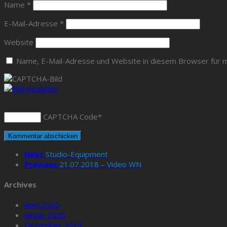
Name
*
E-Mail-Adresse
*
Website
Name, E-Mail-Adresse und Website in diesem Browser für 
CAPTCHA Code
*
Next
Studio-Equipment
Previous
21.07.2018 – Video WN
Archives
April 2020
Januar 2020
Dezember 2019