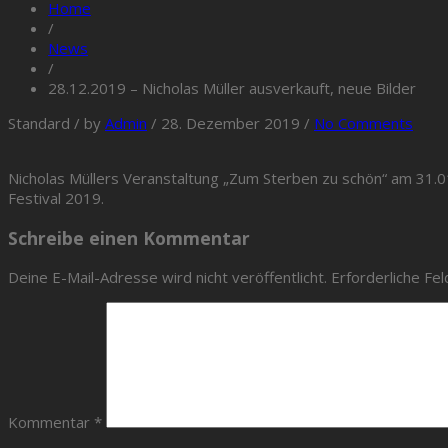
Home
/
News
/
28.12.2019 – Nicholas Müller ausverkauft, neue Bilder
Standard
/
by
Admin
/
28. Dezember 2019
/
No Comments
Nicholas Müllers Veranstaltung „Zum Sterben zu schön“ am 31.01.
Festival 2019.
Schreibe einen Kommentar
Deine E-Mail-Adresse wird nicht veröffentlicht.
Erforderliche Fel
Kommentar
*