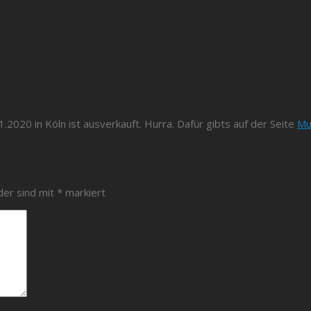
2020 in Köln ist ausverkauft. Hurra. Dafür gibts auf der Seite
Mu
der sind mit
*
markiert